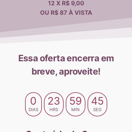
12 X R$ 9,00
OU R$ 87 À VISTA
Essa oferta encerra em
breve, aproveite!
0
23
59
43
DIAS
HRS
MIN
SEG