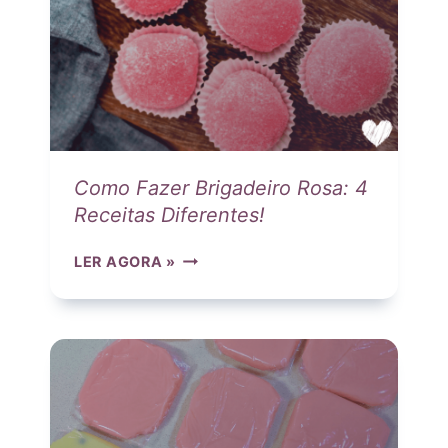
Como Fazer Brigadeiro Rosa: 4
Receitas Diferentes!
C
LER AGORA »
O
M
O
F
A
Z
E
R