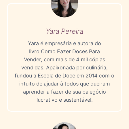
O
C
S
I
D
N
E
H
F
O
Yara Pereira
E
S
S
G
Yara é empresária e autora do
T
O
livro Como Fazer Doces Para
A
U
Vender, com mais de 4 mil cópias
?
R
vendidas. Apaixonada por culinária,
M
E
fundou a Escola de Doce em 2014 com o
T
intuito de ajudar à todos que queiram
P
aprender a fazer de sua paiegócio
A
lucrativo e sustentável.
R
A
V
E
N