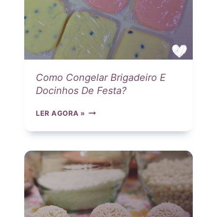
B
R
I
G
A
D
E
Como Congelar Brigadeiro E
I
Docinhos De Festa?
R
O
C
LER AGORA »
R
O
O
M
S
O
A
C
:
O
4
N
R
G
E
E
C
L