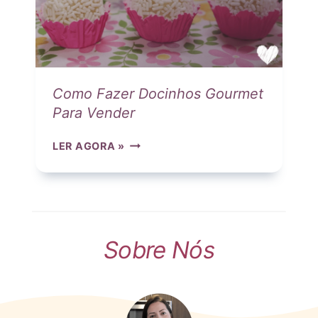
E
A
I
R
T
B
A
R
S
I
D
G
Como Fazer Docinhos Gourmet
I
A
Para Vender
F
D
E
E
C
LER AGORA »
R
I
O
E
R
M
N
O
O
T
E
F
E
D
A
S
O
Z
Sobre Nós
!
C
E
I
R
N
D
H
O