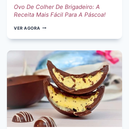
Ovo De Colher De Brigadeiro: A
Receita Mais Fácil Para A Páscoa!
OVO
VER AGORA
DE
COLHER
DE
BRIGADEIRO:
A
RECEITA
MAIS
FÁCIL
PARA
A
PÁSCOA!