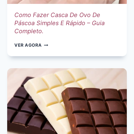
Como Fazer Casca De Ovo De
Páscoa Simples E Rápido – Guia
Completo.
COMO
VER AGORA
FAZER
CASCA
DE
OVO
DE
PÁSCOA
SIMPLES
E
RÁPIDO
–
GUIA
COMPLETO.