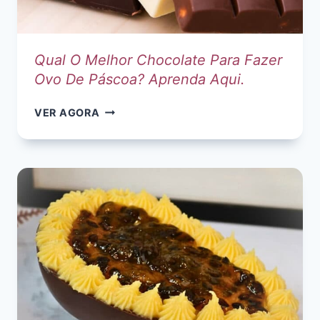
Qual O Melhor Chocolate Para Fazer
Ovo De Páscoa? Aprenda Aqui.
QUAL
VER AGORA
O
MELHOR
CHOCOLATE
PARA
FAZER
OVO
DE
PÁSCOA?
APRENDA
AQUI.