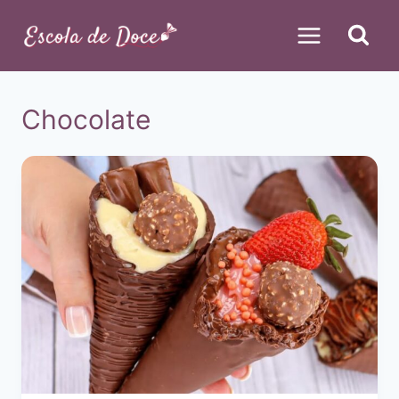
Pular
para
o
Conteúdo
Chocolate