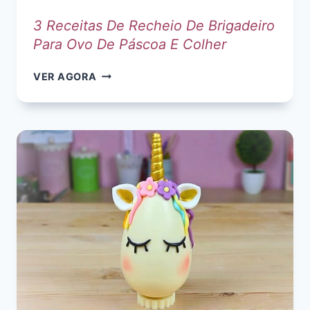
3 Receitas De Recheio De Brigadeiro
Para Ovo De Páscoa E Colher
3
VER AGORA
RECEITAS
DE
RECHEIO
DE
BRIGADEIRO
PARA
OVO
DE
PÁSCOA
E
COLHER