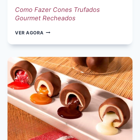
Como Fazer Cones Trufados
Gourmet Recheados
COMO
VER AGORA
FAZER
CONES
TRUFADOS
GOURMET
RECHEADOS