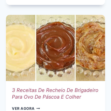
TRUFADO
DE
MARACUJÁ
–
RECEITA
DE
PÁSCOA
DELICIOSA!
3 Receitas De Recheio De Brigadeiro
Para Ovo De Páscoa E Colher
3
VER AGORA