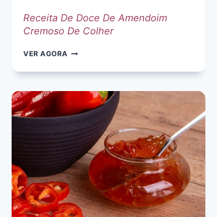
Receita De Doce De Amendoim
Cremoso De Colher
RECEITA
VER AGORA
DE
DOCE
DE
AMENDOIM
CREMOSO
DE
COLHER