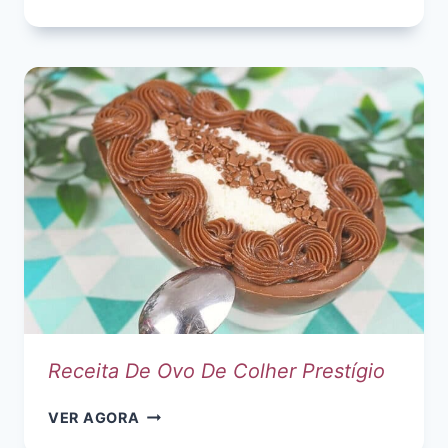
DO
DOCE
BICHO
DE
PÉ.
COMO
FAZER
TRADICIONAL
E
GOURMET.
Receita De Ovo De Colher Prestígio
RECEITA
VER AGORA
DE