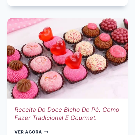
FAZER
BRIGADEIRO
DE
PISTACHE
–
RECEITA
DELICIOSA
E
FÁCIL.
Receita Do Doce Bicho De Pé. Como
Fazer Tradicional E Gourmet.
RECEITA
VER AGORA