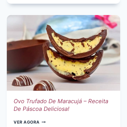
COLHER
DE
BRIGADEIRO:
A
RECEITA
MAIS
FÁCIL
PARA
A
PÁSCOA!
Ovo Trufado De Maracujá – Receita
De Páscoa Deliciosa!
OVO
VER AGORA