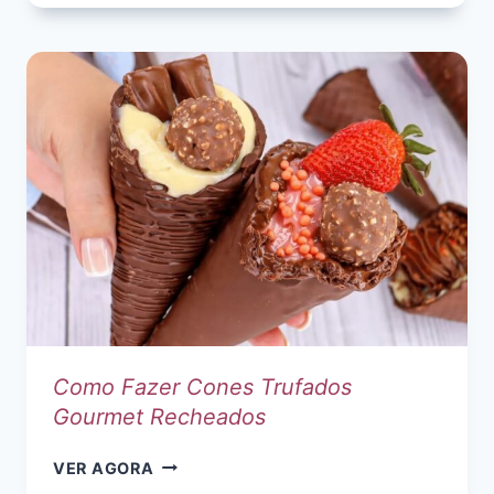
GELEIA
DE
PIMENTA
AGRIDOCE
SUPER
FÁCIL
Como Fazer Cones Trufados
Gourmet Recheados
COMO
VER AGORA
FAZER