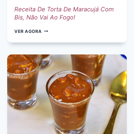
Receita De Torta De Maracujá Com
Bis, Não Vai Ao Fogo!
RECEITA
VER AGORA
DE
TORTA
DE
MARACUJÁ
COM
BIS,
NÃO
VAI
AO
FOGO!