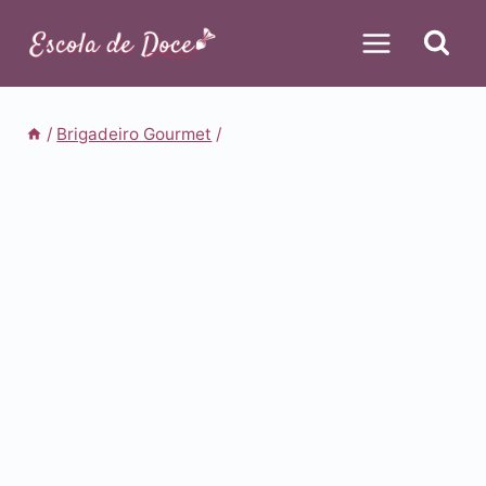
Pular
para
o
Conteúdo
/
Brigadeiro Gourmet
/