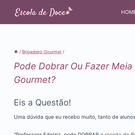
Pular
para
HOM
o
Conteúdo
/
Brigadeiro Gourmet
/
Pode Dobrar Ou Fazer Meia 
Gourmet?
Eis a Questão!
Uma dúvida que eu recebo muito, tanto de alunos
“Professora Edelzia, pode DOBRAR a
receita do B