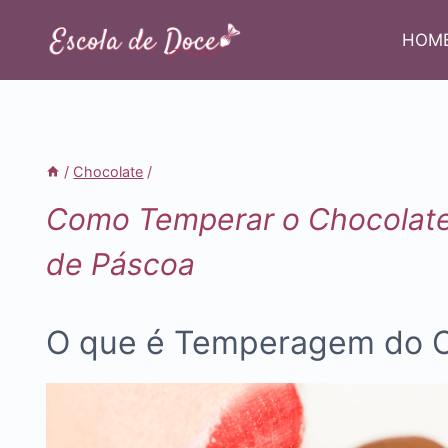
Pular
para
HOM
o
Conteúdo
/
Chocolate
/
Como Temperar o Chocolat
de Páscoa
O que é Temperagem do C